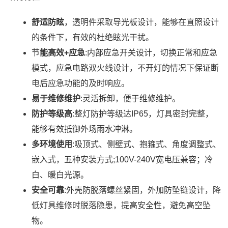
舒适防眩
，透明件采取导光板设计，能够在直照设计
的条件下，有效的杜绝眩光干扰。
节
能高效+应急
:内部应急开关设计，切换正常和应急
模式，应急电路双火线设计，不开灯的情况下保证断
电后应急功能的及时响应。
易于维修维护
:灵活拆卸，便于维修维护。
防护等级高
:整灯防护等级达IP65，灯具密封完整，
能够有效抵御外场雨水冲淋。
多环境使用
:吸顶式、侧壁式、抱箍式、角度调整式、
嵌入式，五种安装方式;100V-240V宽电压兼容；冷
白、暖白光源。
安全可靠
:外壳防脱落螺丝紧固，外加防坠链设计，降
低灯具维修时脱落隐患，提高安全性，避免高空坠
物。