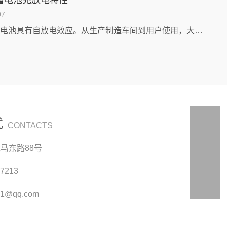
蓄电池充放电特性
07
免维护蓄电池具有自放电效应。从生产制造车间到用户使用，大约要延误数月的时间。以铅酸蓄电池为例，在30℃的环境温度下贮藏8个月，蓄电池的残存容...
式
CONTACTS
马东路88号
7213
71@qq.com