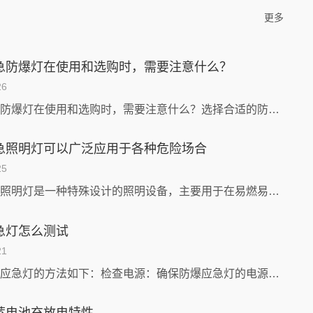
更多
急防爆灯在使用和选购时，需要注意什么？
26
双头应急防爆灯在使用和选购时，需要注意什么？选择合适的防爆等级：根据使用环境的爆炸性质和等级要求，选择符合要求的防爆等级的双头应急防爆灯。注...
急照明灯可以广泛应用于各种危险场合
25
防爆应急照明灯是一种特殊设计的照明设备，主要用于在易燃易爆场所和紧急情况下提供安全、可靠的照明。它们通常采用高效LED灯珠，具有长寿命、低能...
急灯怎么测试
21
测试防爆应急灯的方法如下：检查电源：确保防爆应急灯的电源连接正常，电源线没有损坏或松动。检查电池：确认电池是否已经安装好，并且电池连接牢固。...